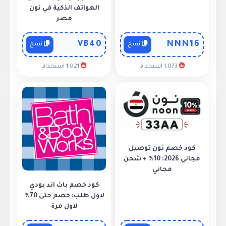
الهواتف الذكية في نون
مصر
VB40
NNN16
نسخ
نسخ
1,073 استخدام
1,021 استخدام
كود خصم نون توصيل
مجاني 2026: 10% + شحن
مجاني
كود خصم باث اند بودي
لاول طلب: خصم حتى 70%
لاول مرة