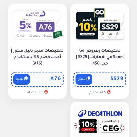
تخفيضات وعروض Go
تخفيضات متجر دليل ستور |
Sport في الامارات | SS29 |
أحدث خصم 5% باستخدام
حتى 50%
(A76)
A76
SS29
نسخ
نسخ
5 استخدام
3 استخدام