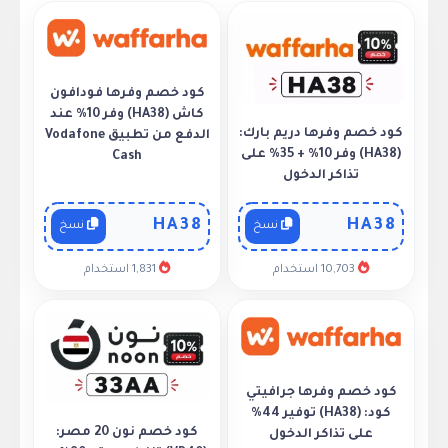
كود خصم وفرها فودافون
كاش (HA38) وفر 10% عند
كود خصم وفرها دريم بارك:
الدفع من تطبيق Vodafone
(HA38) وفر 10% + 35% على
Cash
تذاكر الدخول
HA38
HA38
نسخ
نسخ
10,703 استخدام
1,831 استخدام
كود خصم وفرها جرافيتي
كود: (HA38) توفير 44%
كود خصم نون 20 مصر:
على تذاكر الدخول