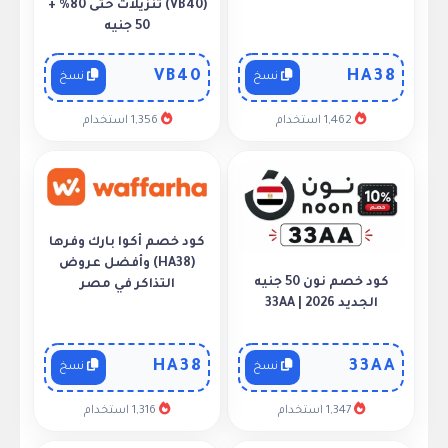
(VB40) تنزيلات حتى 80% +
50 جنيه
VB40
HA38
نسخ
نسخ
1,462 استخدام
1,356 استخدام
كود خصم أكوا بارك وفرها
(HA38) وأفضل عروض
كود خصم نون 50 جنيه
التذاكر في مصر
الجديد 2026 | 33AA
HA38
33AA
نسخ
نسخ
1,347 استخدام
1,316 استخدام