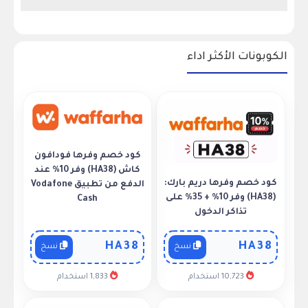
الكوبونات الأكثر اداء
كود خصم وفرها فودافون
كاش (HA38) وفر 10% عند
كود خصم وفرها دريم بارك:
الدفع من تطبيق Vodafone
(HA38) وفر 10% + 35% على
Cash
تذاكر الدخول
HA38
HA38
نسخ
نسخ
10,723 استخدام
1,833 استخدام