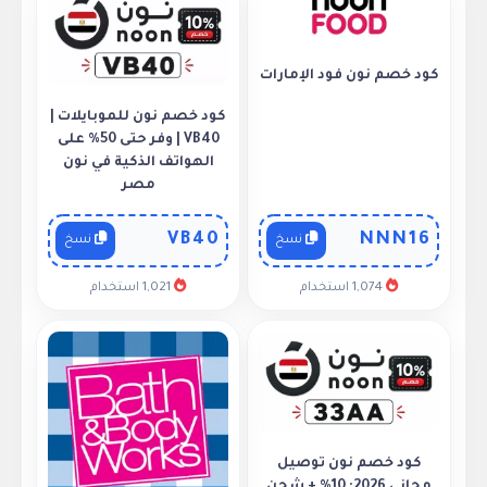
كود خصم نون فود الإمارات
كود خصم نون للموبايلات |
VB40 | وفر حتى 50% على
الهواتف الذكية في نون
مصر
VB40
NNN16
نسخ
نسخ
1,074 استخدام
1,021 استخدام
كود خصم نون توصيل