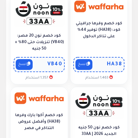
كود خصم وفرها جرافيتي
كود: (HA38) توفير 44%
كود خصم نون 20 مصر:
على تذاكر الدخول
(VB40) تنزيلات حتى 80% +
50 جنيه
VB40
HA38
نسخ
نسخ
1,463 استخدام
1,357 استخدام
كود خصم أكوا بارك وفرها
(HA38) وأفضل عروض
كود خصم نون 50 جنيه
التذاكر في مصر
الجديد 2026 | 33AA