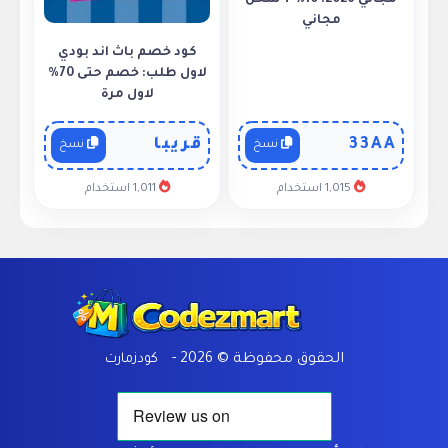
مجاني 2026: 10% + شحن
مجاني
كود خصم باث اند بودي
لاول طلب: خصم حتى 70%
لاول مرة
33AA
قريبا
نسخ
نسخ
1,015 استخدام
1,011 استخدام
Home
الحقوق محفوظة © 2026 -
كودزمارت