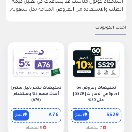
استخدام كوبون مناسب قد يساعدك في تقليل قيمة
الطلب والاستفادة من العروض المتاحة بكل سهولة.
احدث الكوبونات
تخفيضات وعروض Go
تخفيضات متجر دليل ستور |
Sport في الامارات | SS29 |
أحدث خصم 5% باستخدام
حتى 50%
(A76)
A76
SS29
نسخ
نسخ
7 استخدام
5 استخدام