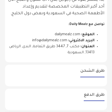
بدأ ينتشر بقوة في (جوجل بلاي ، آب ستور) وأصبح الآن
أحد أكبر التطبيقات المخصصة لتقديم وإعداد
الأطعمة الصحية في السعودية وبعض دول الخليج.
تواصل مع Daily Mealz:
الموقع:
dailymealz.com
البريد الاكتروني:
info@dailymealz.com
العنوان:
مكتب 7, 3447 طريق الثمامة, الندى, الرياض
13413, السعودية
طرق الشحن
طرق الدفع