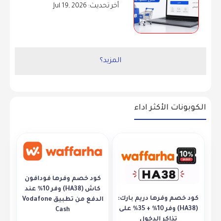
أخر تحديث: Jul 19, 2026
المزيد؟
الكوبونات الأكثر اداء
كود خصم وفرها فودافون
كاش (HA38) وفر 10% عند
كود خصم وفرها دريم بارك:
الدفع من تطبيق Vodafone
(HA38) وفر 10% + 35% على
Cash
تذاكر الدخول