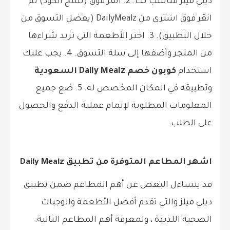
ديلي ميلز مناسب لك. 2. انقر فوق (نسخ الكود) ثم
انقر فوق اشترى من DailyMealz (يفضل التسوق من
خلال التطبيق). 3. اختر الأطعمة التي تريد شراءها
من المتجر وأضفها إلى سلة التسوق. 4. يجب عليك
استخدام
كوبون خصم Daily Mealz السعودية
وتطبيقه في المكان المخصص له. 5. ضع جميع
المعلومات المطلوبة لإتمام عملية الدفع والحصول
على الطلب.
اشهر المطاعم المتوفرة من تطبيق Daily Mealz
قد يتساءل البعض عن أهم المطاعم ضمن تطبيق
ديلي ميلز والتي تقدم أفضل الأطعمة والوجبات
الصحية اللذيذة ، ولمعرفة أهم المطاعم التالية: