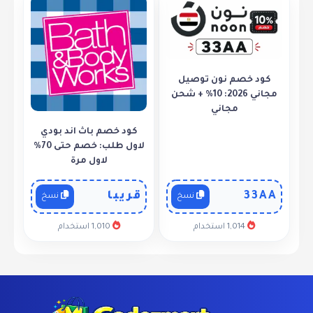
كود خصم نون توصيل
مجاني 2026: 10% + شحن
مجاني
كود خصم باث اند بودي
لاول طلب: خصم حتى 70%
لاول مرة
33AA
قريبا
نسخ
نسخ
1,014 استخدام
1,010 استخدام