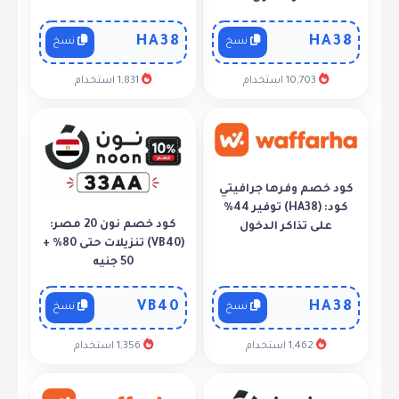
HA38
HA38
نسخ
نسخ
10,703 استخدام
1,831 استخدام
كود خصم وفرها جرافيتي
كود: (HA38) توفير 44%
كود خصم نون 20 مصر:
على تذاكر الدخول
(VB40) تنزيلات حتى 80% +
50 جنيه
VB40
HA38
نسخ
نسخ
1,462 استخدام
1,356 استخدام