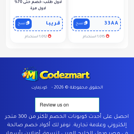
لاول طلب: خصم حتى 70%
لاول مرة
33AA
قريبا
نسخ
نسخ
1,015 استخدام
1,012 استخدام
Home
الحقوق محفوظة © 2026 -
كودزمارت
احصل على أحدث كوبونات الخصم لأكثر من 300 متجر
إلكتروني وعلامة تجارية. نوفر لك أكواد خصم صالحة
في مصر ودول الخليج العربي لتسوق أونلاين بأسعار