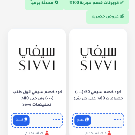
✅ كوبونات خصم مجربة 100%
🔄 محدثة يومياً
💰 عروض حصرية
كود خصم سيفي 50: (---)
كود خصم سيفي لأول طلب:
خصومات 80% على كل شئ
(---) وفر حتى 80%
تخفيضات Sivvi
---
---
نسخ
نسخ
206 استخدام
211 استخدام