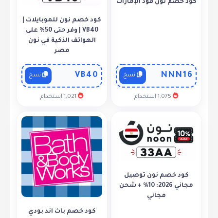
كود خصم نون فود الإمارات
كود خصم نون للموبايلات |
VB40 | وفر حتى 50% على
الهواتف الذكية في نون
مصر
VB40
NNN16
نسخ
نسخ
1,075 استخدام
1,021 استخدام
كود خصم نون توصيل
مجاني 2026: 10% + شحن
مجاني
كود خصم باث اند بودي