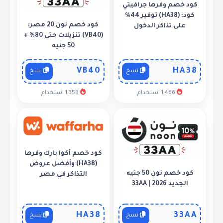
كود خصم وفرها جرافيتي
كود: (HA38) توفير 44%
كود خصم نون 20 مصر:
على تذاكر الدخول
(VB40) تنزيلات حتى 80% +
50 جنيه
VB40
HA38
نسخ
نسخ
1,466 استخدام
1,358 استخدام
كود خصم أكوا بارك وفرها
(HA38) وأفضل عروض
كود خصم نون 50 جنيه
التذاكر في مصر
الجديد 2026 | 33AA
HA38
33AA
نسخ
نسخ