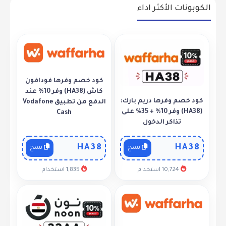
الكوبونات الأكثر اداء
كود خصم وفرها فودافون
كاش (HA38) وفر 10% عند
كود خصم وفرها دريم بارك:
الدفع من تطبيق Vodafone
(HA38) وفر 10% + 35% على
Cash
تذاكر الدخول
HA38
HA38
نسخ
نسخ
10,724 استخدام
1,835 استخدام